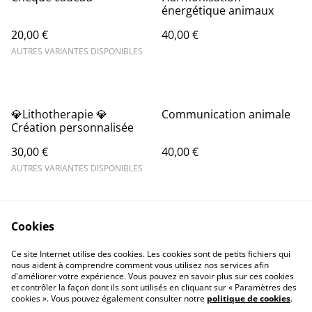
énergétique animaux
20,00 €
40,00 €
AUTRES VARIANTES DISPONIBLES
💎Lithotherapie 💎
Communication animale
Création personnalisée
30,00 €
40,00 €
AUTRES VARIANTES DISPONIBLES
Cookies
Ce site Internet utilise des cookies. Les cookies sont de petits fichiers qui
nous aident à comprendre comment vous utilisez nos services afin
d'améliorer votre expérience. Vous pouvez en savoir plus sur ces cookies
Contact Us
Legal Terms
et contrôler la façon dont ils sont utilisés en cliquant sur « Paramètres des
Privacy Policy
Cookie Policy
cookies ». Vous pouvez également consulter notre
politique de cookies
.