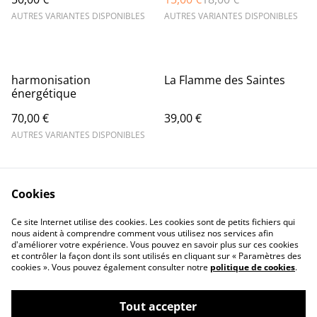
AUTRES VARIANTES DISPONIBLES
AUTRES VARIANTES DISPONIBLES
harmonisation
La Flamme des Saintes
énergétique
70,00 €
39,00 €
AUTRES VARIANTES DISPONIBLES
Cookies
Ce site Internet utilise des cookies. Les cookies sont de petits fichiers qui
nous aident à comprendre comment vous utilisez nos services afin
d'améliorer votre expérience. Vous pouvez en savoir plus sur ces cookies
Contact Us
Legal Terms
et contrôler la façon dont ils sont utilisés en cliquant sur « Paramètres des
Privacy Policy
Cookie Policy
cookies ». Vous pouvez également consulter notre
politique de cookies
.
Tout accepter